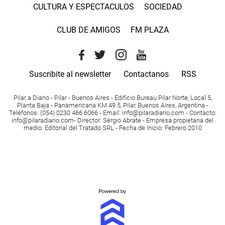
CULTURA Y ESPECTACULOS
SOCIEDAD
CLUB DE AMIGOS
FM PLAZA
Suscribite al newsletter
Contactanos
RSS
Pilar a Diario - Pilar - Buenos Aires
- Edificio Bureau Pilar Norte, Local 5,
Planta Baja - Panamericana KM 49.5, Pilar, Buenos Aires, Argentina -
Teléfonos
: (054) 0230 466 6066 -
Email
:
info@pilaradiario.com
-
Contacto
:
info@pilaradiario.com
-
Director
: Sergio Abrate -
Empresa propietaria del
medio
: Editorial del Tratado SRL - Fecha de Inicio: Febrero 2010