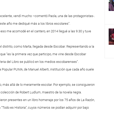
excelente, vendí mucho –comentó Paola, una de las protagonistas-.
 este año me dediqué más a los libros escolares”.
 eso me acomodé en el cantero, en 2014 llegué a las 9.30 y tuve
el distrito, como Marta, llegada desde Escobar. Representando a la
que “es la primera vez que participo, me vine desde Escobar
Feria del Libro se publicó en los medios escobarenses”.
ca Popular PUMA, de Manuel Alberti, institución que cada año suele
co, más allá de lo meramente escolar. Por ejemplo, se consiguieron
a colección de Robert Ludlum, maestro de la novela negra.
vieron presentes en un libro homenaje por los 75 años de La Razón,
ta “Todo es Historia”, cuyos números se podían adquirir por bajo