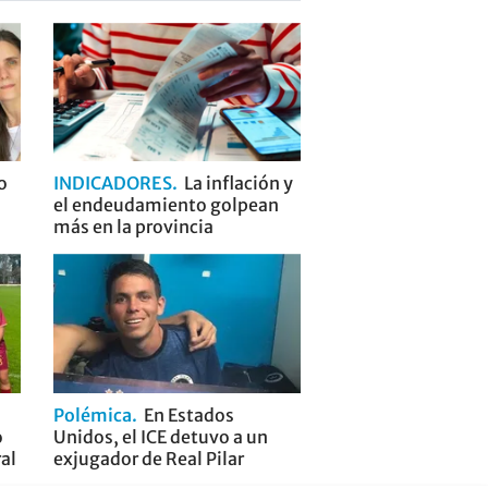
o
INDICADORES
La inflación y
el endeudamiento golpean
más en la provincia
Polémica
En Estados
o
Unidos, el ICE detuvo a un
ral
exjugador de Real Pilar