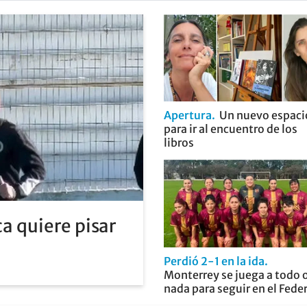
Apertura
Un nuevo espaci
para ir al encuentro de los
libros
a quiere pisar
Perdió 2-1 en la ida
Monterrey se juega a todo 
nada para seguir en el Fede