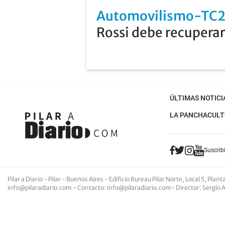
Automovilismo-TC
Rossi debe recuperar
ÚLTIMAS NOTICI
LA PANCHA
CULT
Suscribi
Pilar a Diario - Pilar - Buenos Aires
- Edificio Bureau Pilar Norte, Local 5, Pla
info@pilaradiario.com
-
Contacto
:
info@pilaradiario.com
-
Director
: Sergio 