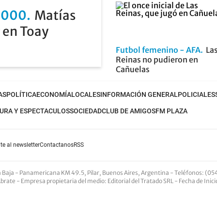
2000
Matías
 en Toay
Futbol femenino - AFA
La
Reinas no pudieron en
Cañuelas
AS
POLÍTICA
ECONOMÍA
LOCALES
INFORMACIÓN GENERAL
POLICIALES
URA Y ESPECTACULOS
SOCIEDAD
CLUB DE AMIGOS
FM PLAZA
te al newsletter
Contactanos
RSS
nta Baja - Panamericana KM 49.5, Pilar, Buenos Aires, Argentina -
Teléfonos
: (05
Abrate -
Empresa propietaria del medio
: Editorial del Tratado SRL - Fecha de Inic