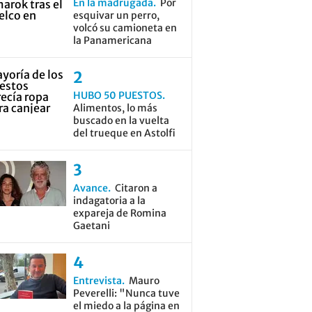
En la madrugada
Por
esquivar un perro,
volcó su camioneta en
la Panamericana
HUBO 50 PUESTOS
Alimentos, lo más
buscado en la vuelta
del trueque en Astolfi
Avance
Citaron a
indagatoria a la
expareja de Romina
Gaetani
Entrevista
Mauro
Peverelli: "Nunca tuve
el miedo a la página en