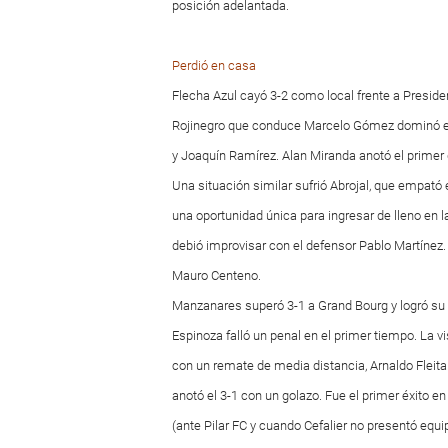
posición adelantada.
Perdió en casa
Flecha Azul cayó 3-2 como local frente a President
Rojinegro que conduce Marcelo Gómez dominó el 
y Joaquín Ramírez. Alan Miranda anotó el primer 
Una situación similar sufrió Abrojal, que empató
una oportunidad única para ingresar de lleno en la 
debió improvisar con el defensor Pablo Martínez. 
Mauro Centeno.
Manzanares superó 3-1 a Grand Bourg y logró su 
Espinoza falló un penal en el primer tiempo. La 
con un remate de media distancia, Arnaldo Fleita
anotó el 3-1 con un golazo. Fue el primer éxito e
(ante Pilar FC y cuando Cefalier no presentó equi