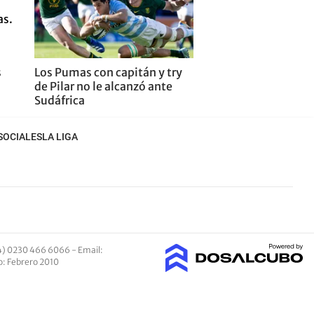
s
Los Pumas con capitán y try
de Pilar no le alcanzó ante
Sudáfrica
SOCIALES
LA LIGA
4) 0230 466 6066 -
Email
:
io: Febrero 2010