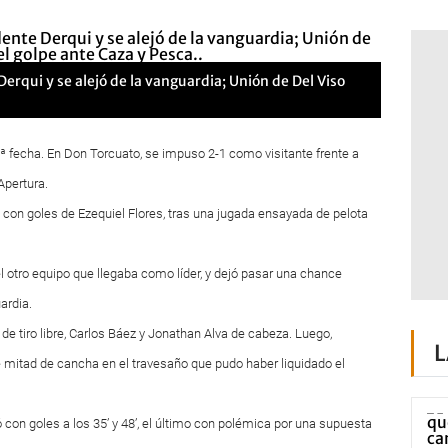
erqui y se alejó de la vanguardia; Unión de Del Viso
3ª fecha. En Don Torcuato, se impuso 2-1 como visitante frente a
Apertura.
do con goles de Ezequiel Flores, tras una jugada ensayada de pelota
l otro equipo que llegaba como líder, y dejó pasar una chance
ardia.
 tiro libre, Carlos Báez y Jonathan Alva de cabeza. Luego,
L
mitad de cancha en el travesaño que pudo haber liquidado el
ó con goles a los 35’ y 48’, el último con polémica por una supuesta