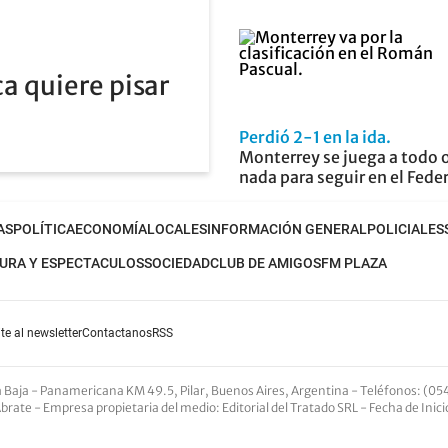
a quiere pisar
Perdió 2-1 en la ida
Monterrey se juega a todo 
nada para seguir en el Fede
AS
POLÍTICA
ECONOMÍA
LOCALES
INFORMACIÓN GENERAL
POLICIALES
URA Y ESPECTACULOS
SOCIEDAD
CLUB DE AMIGOS
FM PLAZA
te al newsletter
Contactanos
RSS
nta Baja - Panamericana KM 49.5, Pilar, Buenos Aires, Argentina -
Teléfonos
: (05
Abrate -
Empresa propietaria del medio
: Editorial del Tratado SRL - Fecha de Inic