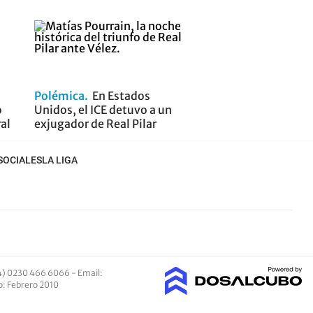
Polémica
En Estados
o
Unidos, el ICE detuvo a un
ral
exjugador de Real Pilar
SOCIALES
LA LIGA
4) 0230 466 6066 -
Email
:
io: Febrero 2010