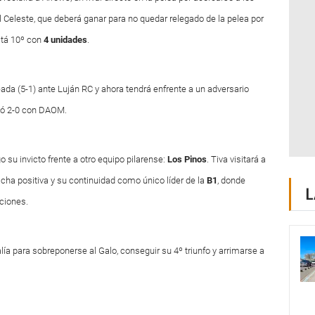
l Celeste, que deberá ganar para no quedar relegado de la pelea por
stá 10º con
4 unidades
.
ada (5-1) ante Luján RC y ahora tendrá enfrente a un adversario
yó 2-0 con DAOM.
o su invicto frente a otro equipo pilarense:
Los
Pinos
. Tiva visitará a
acha positiva y su continuidad como único líder de la
B
1
, donde
L
ciones.
lía para sobreponerse al Galo, conseguir su 4º triunfo y arrimarse a