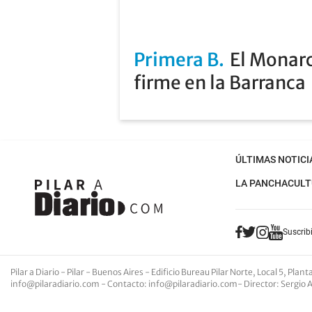
Primera B
El Monarc
firme en la Barranca
ÚLTIMAS NOTICI
LA PANCHA
CULT
Suscribi
Pilar a Diario - Pilar - Buenos Aires
- Edificio Bureau Pilar Norte, Local 5, Pla
info@pilaradiario.com
-
Contacto
:
info@pilaradiario.com
-
Director
: Sergio 