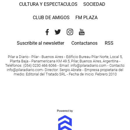
CULTURA Y ESPECTACULOS
SOCIEDAD
CLUB DE AMIGOS
FM PLAZA
Suscribite al newsletter
Contactanos
RSS
Pilar a Diario - Pilar - Buenos Aires
- Edificio Bureau Pilar Norte, Local 5,
Planta Baja - Panamericana KM 49.5, Pilar, Buenos Aires, Argentina -
Teléfonos
: (054) 0230 466 6066 -
Email
:
info@pilaradiario.com
-
Contacto
:
info@pilaradiario.com
-
Director
: Sergio Abrate -
Empresa propietaria del
medio
: Editorial del Tratado SRL - Fecha de Inicio: Febrero 2010