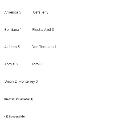
América 5 Cefalier 3
Boliviana 1 Flecha Azul 3
Atlético 5 Don Torcuato 1
Abrojal 2 Toro 0
Unión 2 Monterrey 0
River vs. Villa Rosa (1)
(1) Suspendido.