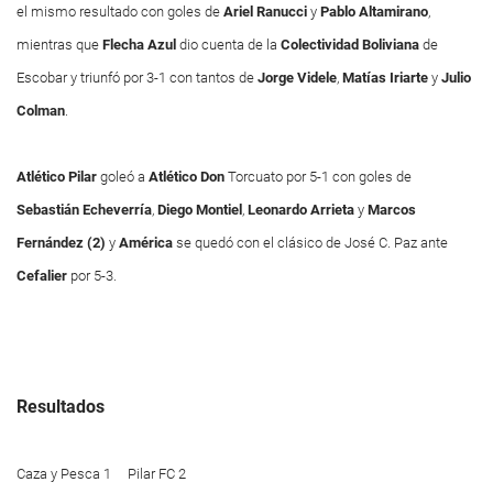
el mismo resultado con goles de
Ariel
Ranucci
y
Pablo
Altamirano
,
mientras que
Flecha
Azul
dio cuenta de la
Colectividad
Boliviana
de
Escobar y triunfó por 3-1 con tantos de
Jorge
Videle
,
Matías
Iriarte
y
Julio
Colman
.
Atlético Pilar
goleó a
Atlético
Don
Torcuato por 5-1 con goles de
Sebastián
Echeverría
,
Diego
Montiel
,
Leonardo
Arrieta
y
Marcos
Fernández (2)
y
América
se quedó con el clásico de José C. Paz ante
Cefalier
por 5-3.
Resultados
Caza y Pesca 1 Pilar FC 2