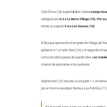
Villa Olivos (18) superó
6-3
al colista
Campo Gran
categoría por
6-2 a La Barra Village (10). Por su 
torneo al superar
5-4 a Los Sauces (10)
.
El Bosque aprovechó el empate de Village del Pa
golearon 6-1 a Valle Claro (14) y el segundo emp
como escolta a pesar de quedar libre.
Las Conde
chance de acercarse a los punteros.
Septiembre (13) rescató un empate 1-1, en Benav
por el mismo resultado frente a Los Potrillos (11).