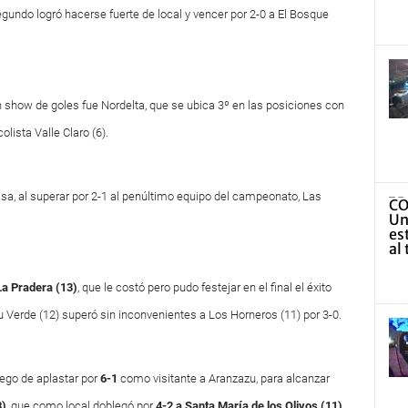
egundo logró hacerse fuerte de local y vencer por 2-0 a El Bosque
 un show de goles fue Nordelta, que se ubica 3º en las posiciones con
lista Valle Claro (6).
sa, al superar por 2-1 al penúltimo equipo del campeonato, Las
La Pradera
(13)
, que le costó pero pudo festejar en el final el éxito
 Verde (12) superó sin inconvenientes a Los Horneros (11) por 3-0.
luego de aplastar por
6-1
como visitante a Aranzazu, para alcanzar
8)
, que como local doblegó por
4-2 a Santa María de los Olivos (11)
.