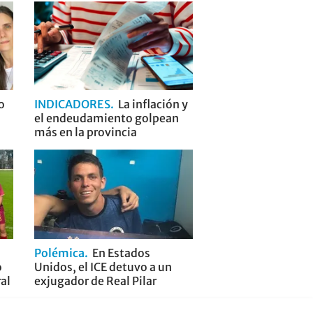
o
INDICADORES
La inflación y
el endeudamiento golpean
más en la provincia
Polémica
En Estados
o
Unidos, el ICE detuvo a un
ral
exjugador de Real Pilar