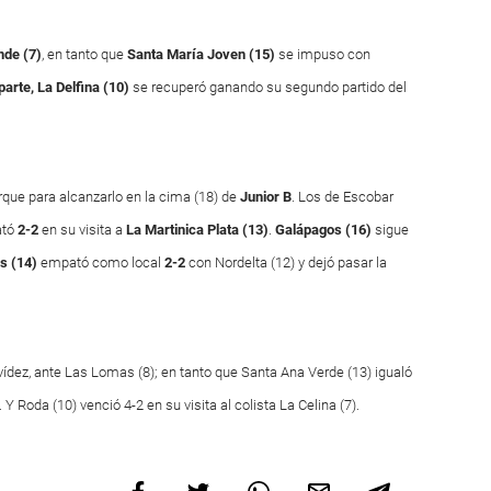
de (7)
, en tanto que
Santa María Joven (15)
se impuso con
parte, La Delfina (10)
se recuperó ganando su segundo partido del
rque para alcanzarlo en la cima (18) de
Junior B
. Los de Escobar
ató
2-2
en su visita a
La Martinica Plata
(13)
.
Galápagos (16)
sigue
s (14)
empató como local
2-2
con Nordelta (12) y dejó pasar la
ídez, ante Las Lomas (8); en tanto que Santa Ana Verde (13) igualó
 Y Roda (10) venció 4-2 en su visita al colista La Celina (7).