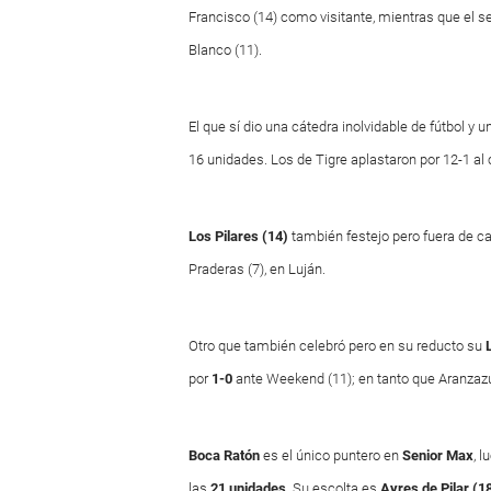
Francisco (14) como visitante, mientras que el s
Blanco (11).
El que sí dio una cátedra inolvidable de fútbol y
16 unidades. Los de Tigre aplastaron por 12-1 al co
Los Pilares (14)
también festejo pero fuera de ca
Praderas (7), en Luján.
Otro que también celebró pero en su reducto su
por
1-0
ante Weekend (11); en tanto que Aranzazu
Boca Ratón
es el único puntero en
Senior Max
, 
las
21 unidades
. Su escolta es
Ayres de Pilar (1