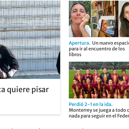
Apertura
Un nuevo espaci
para ir al encuentro de los
libros
a quiere pisar
Perdió 2-1 en la ida
Monterrey se juega a todo 
nada para seguir en el Fede