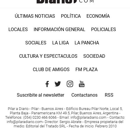
ÚLTIMAS NOTICIAS
POLÍTICA
ECONOMÍA
LOCALES
INFORMACIÓN GENERAL
POLICIALES
SOCIALES
LA LIGA
LA PANCHA
CULTURA Y ESPECTACULOS
SOCIEDAD
CLUB DE AMIGOS
FM PLAZA
Suscribite al newsletter
Contactanos
RSS
Pilar a Diario - Pilar - Buenos Aires
- Edificio Bureau Pilar Norte, Local 5,
Planta Baja - Panamericana KM 49.5, Pilar, Buenos Aires, Argentina -
Teléfonos
: (054) 0230 466 6066 -
Email
:
info@pilaradiario.com
-
Contacto
:
info@pilaradiario.com
-
Director
: Sergio Abrate -
Empresa propietaria del
medio
: Editorial del Tratado SRL - Fecha de Inicio: Febrero 2010