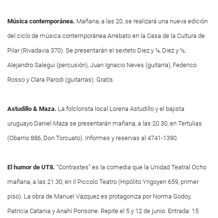
Música contemporánea.
Mañana, a las 20, se realizará una nueva edición
del ciclo de música contemporánea Arrebato en la Casa de la Cultura de
Pilar (Rivadavia 370). Se presentarán el sexteto Diez y ¼, Diez y ½,
Alejandro Salegui (percusión), Juan Ignacio Neves (guitarra), Federico
Rosso y Clara Parodi (guitarras). Gratis.
Astudillo & Maza.
La folclorista local Lorena Astudillo y el bajista
uruguayo Daniel Maza se presentarán mañana, a las 20.30, en Tertulias
(Obarrio 886, Don Torcuato). Informes y reservas al 4741-1390.
El humor de UT8.
“Contrastes” es la comedia que la Unidad Teatral Ocho
mañana, a las 21.30, en Il Piccolo Teatro (Hipólito Yrigoyen 659, primer
piso). La obra de Manuel Vázquez es protagoniza por Norma Godoy,
Patricia Catania y Anahí Ponsone. Repite el 5 y 12 de junio. Entrada: 15