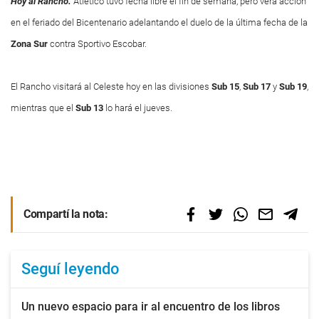
Hoy al Rancho.
Atlético tuvo fecha libre el fin de semana, pero verá acción
en el feriado del Bicentenario adelantando el duelo de la última fecha de la
Zona Sur
contra Sportivo Escobar.
El Rancho visitará al Celeste hoy en las divisiones
Sub 15
,
Sub 17
y
Sub 19
,
mientras que el
Sub 13
lo hará el jueves.
Compartí la nota:
Seguí leyendo
Un nuevo espacio para ir al encuentro de los libros