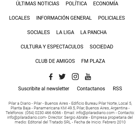
ÚLTIMAS NOTICIAS
POLÍTICA
ECONOMÍA
LOCALES
INFORMACIÓN GENERAL
POLICIALES
SOCIALES
LA LIGA
LA PANCHA
CULTURA Y ESPECTACULOS
SOCIEDAD
CLUB DE AMIGOS
FM PLAZA
Suscribite al newsletter
Contactanos
RSS
Pilar a Diario - Pilar - Buenos Aires
- Edificio Bureau Pilar Norte, Local 5,
Planta Baja - Panamericana KM 49.5, Pilar, Buenos Aires, Argentina -
Teléfonos
: (054) 0230 466 6066 -
Email
:
info@pilaradiario.com
-
Contacto
:
info@pilaradiario.com
-
Director
: Sergio Abrate -
Empresa propietaria del
medio
: Editorial del Tratado SRL - Fecha de Inicio: Febrero 2010