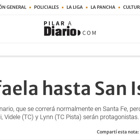
ÓN GENERAL
POLICIALES
LA LIGA
LA PANCHA
CULTUR
aela hasta San I
nario, que se correrá normalmente en Santa Fe, pero
i, Videle (TC) y Lynn (TC Pista) serán protagonistas.
Compartí esta nota: