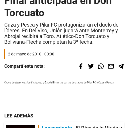
Final anticipada en Don
Torcuato
Caza y Pesca y Pilar FC protagonizarán el duelo de
líderes. En Del Viso, Unión jugará ante Monterrey y
Abrojal recibirá a Toro. Atlético-Don Torcuato y
Boliviana-Flecha completan la 3ª fecha.
2 de mayo de 2010 - 00:00
Compartí esta nota:
Cruce de gigantes. José Vázquez y Gabriel Brito, las cartas de ataque de Pilar FC y Caza y Pesca.
LEE ADEMÁS
Lanzamiento
El Pico de la Viuda y