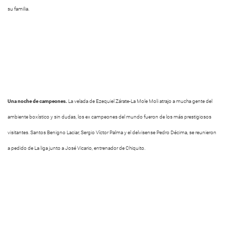
su familia.
Una noche de campeones.
La velada de Ezequiel Zárate-La Mole Moli atrajo a mucha gente del
ambiente boxístico y sin dudas, los ex campeones del mundo fueron de los más prestigiosos
visitantes. Santos Benigno Laciar, Sergio Víctor Palma y el delvisense Pedro Décima, se reunieron
a pedido de La liga junto a José Vicario, entrenador de Chiquito.