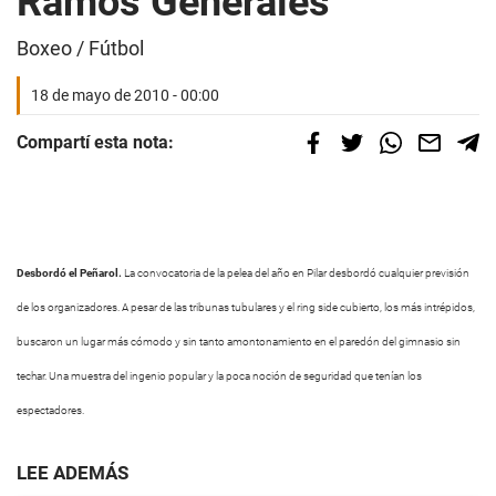
Ramos Generales
Boxeo / Fútbol
18 de mayo de 2010 - 00:00
Compartí esta nota:
Desbordó el Peñarol.
La convocatoria de la pelea del año en Pilar desbordó cualquier previsión
de los organizadores. A pesar de las tribunas tubulares y el ring side cubierto, los más intrépidos,
buscaron un lugar más cómodo y sin tanto amontonamiento en el paredón del gimnasio sin
techar. Una muestra del ingenio popular y la poca noción de seguridad que tenían los
espectadores.
LEE ADEMÁS