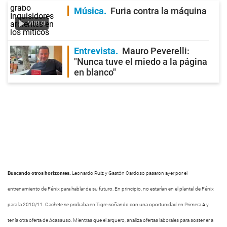
Música
Furia contra la máquina
VIDEO
Entrevista
Mauro Peverelli:
"Nunca tuve el miedo a la página
en blanco"
Buscando otros horizontes.
Leonardo Ruíz y Gastón Cardoso pasaron ayer por el
entrenamiento de Fénix para hablar de su futuro. En principio, no estarían en el plantel de Fénix
para la 2010/11. Cachete se probaba en Tigre soñando con una oportunidad en Primera A y
tenía otra oferta de Acassuso. Mientras que el arquero, analiza ofertas laborales para sostener a