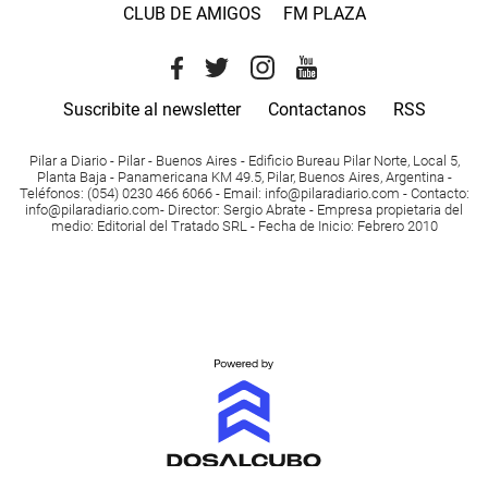
CLUB DE AMIGOS
FM PLAZA
Suscribite al newsletter
Contactanos
RSS
Pilar a Diario - Pilar - Buenos Aires
- Edificio Bureau Pilar Norte, Local 5,
Planta Baja - Panamericana KM 49.5, Pilar, Buenos Aires, Argentina -
Teléfonos
: (054) 0230 466 6066 -
Email
:
info@pilaradiario.com
-
Contacto
:
info@pilaradiario.com
-
Director
: Sergio Abrate -
Empresa propietaria del
medio
: Editorial del Tratado SRL - Fecha de Inicio: Febrero 2010