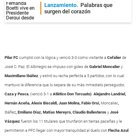
Lanzamiento
Palabras que
surgen del corazón
Pilar
FC
cumplió con la lógica y venció 3-0 como visitante a
Cefalier
de
José C. Paz. El Albinegro se impuso con goles de
Gabriel
Moncalier
y
Maximiliano
Ibáñez
, y estiró su racha perfecta a 5 partidos, con lo cual
mantuvo la diferencia que lo separa de su más inmediato perseguidor,
Caza y Pesca
, (venció 3-1 a
Atlético
Don
Torcuato)
.
Alejandro Landriel,
Hernán Aceña, Alexis Biscaldi, Juan Molina, Fabio Orsi,
Moncalier
,
Ibáñez
, Emiliano Díaz, Matías Mereyro, Claudio Ballesteros
y
José
Vázquez
fueron los 11 titulares que triunfaron en tierras paceñas y le
permitieron a PFC llegar con mayor tranquilidad al duelo con
Flecha
Azul
.