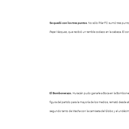
Se quedó con los tres puntos
. No sólo Pilar FC sumó tres punt
Pepe
Vázquez, que recibió un terrible codazo
en la cabeza. El c
El Bombonerazo.
Huracán pudo ganarle a Boca en la Bombonera
figura del partido para la mayoría de los medios, remató desde afu
segundo tanto de
Macha
con la camiseta del Globo y el undécim