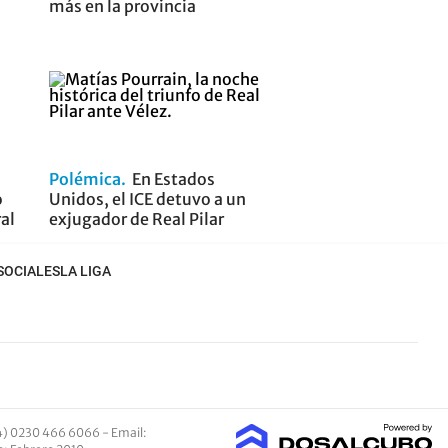
más en la provincia
Polémica
En Estados
o
Unidos, el ICE detuvo a un
ral
exjugador de Real Pilar
SOCIALES
LA LIGA
4) 0230 466 6066 -
Email
: