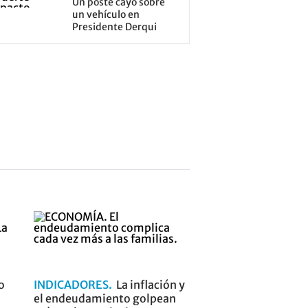
Un poste cayó sobre
un vehículo en
Presidente Derqui
o
INDICADORES
La inflación y
el endeudamiento golpean