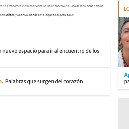
ero no precisamente el más
livianito
, se tira de cabeza en busca de la preciada naranja.
L
re Atlético y Sportivo, donde se ve, algunos dejaron la piel.
 nuevo espacio para ir al encuentro de los
A
o
Palabras que surgen del corazón
pa