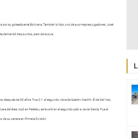
os por su goleada ante Boliviana. También lo hizo uno de sus mejores jugadores, José
orte demandó tres puntos, pero de sutura.
L
, después de 30 años. Fue 2-1, el segundo, obra de Gastón Machín. El de Del Viso,
era del área, rozó en Paletta y se le coló en el segundo palo a Javier García. Fue el
o de su carrera en Primera División.