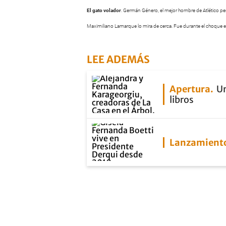
El gato volador
. Germán Género, el mejor hombre de Atlético p
Maximiliano Lamarque lo mira de cerca. Fue durante el choque ent
LEE ADEMÁS
Apertura
Un
libros
Lanzamient