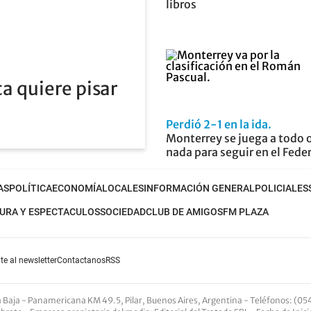
libros
a quiere pisar
Perdió 2-1 en la ida
Monterrey se juega a todo 
nada para seguir en el Fede
AS
POLÍTICA
ECONOMÍA
LOCALES
INFORMACIÓN GENERAL
POLICIALES
URA Y ESPECTACULOS
SOCIEDAD
CLUB DE AMIGOS
FM PLAZA
te al newsletter
Contactanos
RSS
nta Baja - Panamericana KM 49.5, Pilar, Buenos Aires, Argentina -
Teléfonos
: (05