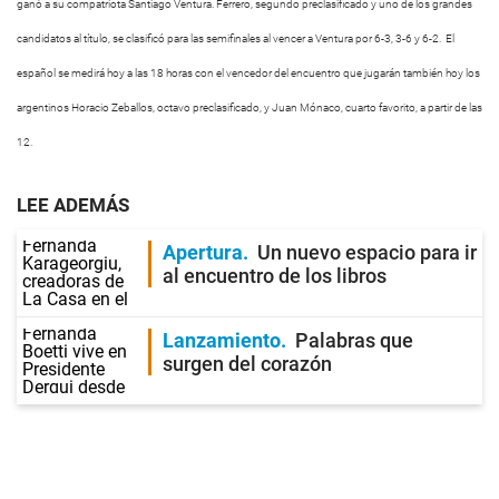
ganó a su compatriota Santiago Ventura.
Ferrero, segundo preclasificado y uno de los grandes
candidatos al título, se clasificó para las semifinales al vencer a Ventura por 6-3, 3-6 y 6-2. El
español se medirá hoy a las 18 horas con el vencedor del encuentro que jugarán también hoy los
argentinos Horacio Zeballos, octavo preclasificado, y Juan Mónaco, cuarto favorito, a partir de las
12.
LEE ADEMÁS
Apertura
Un nuevo espacio para ir
al encuentro de los libros
Lanzamiento
Palabras que
surgen del corazón