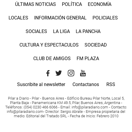
ÚLTIMAS NOTICIAS
POLÍTICA
ECONOMÍA
LOCALES
INFORMACIÓN GENERAL
POLICIALES
SOCIALES
LA LIGA
LA PANCHA
CULTURA Y ESPECTACULOS
SOCIEDAD
CLUB DE AMIGOS
FM PLAZA
Suscribite al newsletter
Contactanos
RSS
Pilar a Diario - Pilar - Buenos Aires
- Edificio Bureau Pilar Norte, Local 5,
Planta Baja - Panamericana KM 49.5, Pilar, Buenos Aires, Argentina -
Teléfonos
: (054) 0230 466 6066 -
Email
:
info@pilaradiario.com
-
Contacto
:
info@pilaradiario.com
-
Director
: Sergio Abrate -
Empresa propietaria del
medio
: Editorial del Tratado SRL - Fecha de Inicio: Febrero 2010