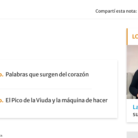
Compartí esta nota:
L
o
Palabras que surgen del corazón
o
El Pico de la Viuda y la máquina de hacer
L
s
za.