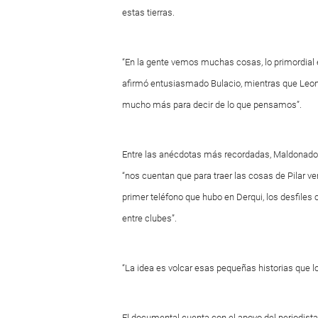
estas tierras.
“En la gente vemos muchas cosas, lo primordial 
afirmó entusiasmado Bulacio, mientras que Leon
mucho más para decir de lo que pensamos”.
Entre las anécdotas más recordadas, Maldonado r
“nos cuentan que para traer las cosas de Pilar ve
primer teléfono que hubo en Derqui, los desfiles cí
entre clubes”.
“La idea es volcar esas pequeñas historias que lo
El documental cuenta con el apoyo del periodista