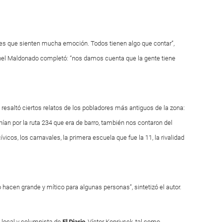
es que sienten mucha emoción. Todos tienen algo que contar”,
el Maldonado completó: “nos damos cuenta que la gente tiene
esaltó ciertos relatos de los pobladores más antiguos de la zona:
nían por la ruta 234 que era de barro, también nos contaron del
vicos, los carnavales, la primera escuela que fue la 11, la rivalidad
 hacen grande y mítico para algunas personas”, sintetizó el autor.
 local y columnista de
El Diario
, Víctor Koprivsek, tal como