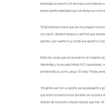
estrenado el próximo 25 de mayo coincidiendo co
buena oportunidad para que los derquinos conmem
“El Bicentenario tiene que ser el puntapié inicial 
uno nació”, destacó Bulacio y admitió que dura
grande y por suerte muy lúcida que aportó a lo qu
Entre las voces que se reunirán en el material, s
Menéndez y la escuela Media Nº2, sacerdotes, co
emblemáticos como Jesús “El Indio” Fleyta, entre
“Es gente que con su aporte ya sea pequeño o gra
que entre los testimonios también se incluirá a d
director de Zoonosis, Claudio García, que tras 18 