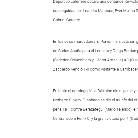
Deportivo Laferrère obtuvo una contundente victo
conseguidas por Leandro Marecos, Ever Molina Rí
Gabriel Garcete.
En los otros marcadores El Porvenir empató sin g
de Carlos Acuña para el Lechero y Diego Bordón p
(Federico Chiacchiara y Héctor Amarilla) a 1 (Cla
Zaccardo, venció 1-0 como visitante a Cambacer
En tanto el domingo, Villa Dálmine dio el golpe y
Norberto Silvero. El sábado se dio el triunfo del o
penal) a 1 contra Berazategui (Mario Talarico); el
Central sobre Fénix 0; y la gran victoria por 1 (G