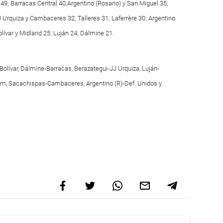
9; Barracas Central 40;Argentino (Rosario) y San Miguel 35;
 Urquiza y Cambaceres 32; Talleres 31; Laferrère 30; Argentino
olívar y Midland 25; Luján 24; Dálmine 21.
olívar, Dálmine-Barracas, Berazategui-JJ Urquiza, Luján-
Alem, Sacachispas-Cambaceres, Argentino (R)-Def. Unidos y