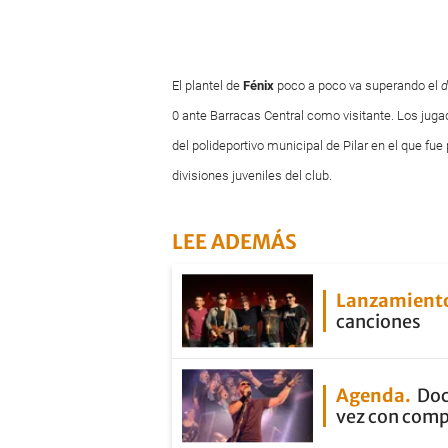
El plantel de
Fénix
poco a poco va superando el
d
0 ante Barracas Central como visitante. Los jugad
del polideportivo municipal de Pilar en el que fu
divisiones juveniles del club.
LEE ADEMÁS
Lanzamient
canciones
Agenda
Doc
vez con com