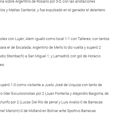
ria sobre Argentino de Rosario por 3-0, con las anotaciones
os y Matías Canteros; y fue expulsado en el ganador el delantero
oles con Luján; Alem igualó como local 1-1 con Talleres, con tantos
ara el de Escalada; Argentino de Merlo lo dio vuelta y superó 2
udio Steinbach) a San Miguel 1; y Lamadrid, con gol de Horacio
es.
 superó 1-0 como visitante a Justo José de Urquiza con tanto de
tro líder Excursionistas por 2 (Juan Fontenla y Alejandro Baigorria, de
 triunfo por 2 (Lucas Del Río de penal y Luis Avalo)-0 de Barracas
abriel Manzini)-0 de Midland en Bolívar ante Sportivo Barracas.