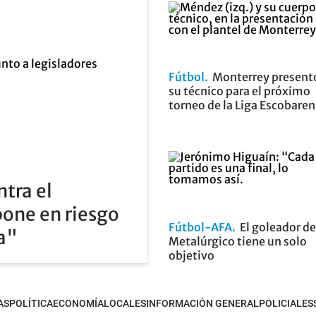
Fútbol
Monterrey present
su técnico para el próximo
torneo de la Liga Escobare
ntra el
pone en riesgo
Fútbol-AFA
El goleador de
ia"
Metalúrgico tiene un solo
objetivo
AS
POLÍTICA
ECONOMÍA
LOCALES
INFORMACIÓN GENERAL
POLICIALES