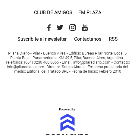
CLUB DE AMIGOS
FM PLAZA
Suscribite al newsletter
Contactanos
RSS
Pilar a Diario - Pilar - Buenos Aires
- Edificio Bureau Pilar Norte, Local 5,
Planta Baja - Panamericana KM 49.5, Pilar, Buenos Aires, Argentina -
Teléfonos
: (054) 0230 466 6066 -
Email
:
info@pilaradiario.com
-
Contacto
:
info@pilaradiario.com
-
Director
: Sergio Abrate -
Empresa propietaria del
medio
: Editorial del Tratado SRL - Fecha de Inicio: Febrero 2010