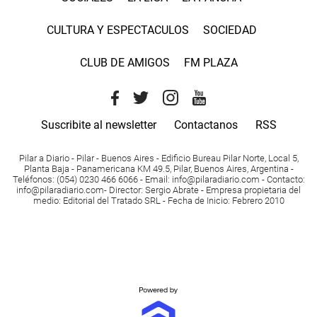
CULTURA Y ESPECTACULOS
SOCIEDAD
CLUB DE AMIGOS
FM PLAZA
Suscribite al newsletter
Contactanos
RSS
Pilar a Diario - Pilar - Buenos Aires
- Edificio Bureau Pilar Norte, Local 5,
Planta Baja - Panamericana KM 49.5, Pilar, Buenos Aires, Argentina -
Teléfonos
: (054) 0230 466 6066 -
Email
:
info@pilaradiario.com
-
Contacto
:
info@pilaradiario.com
-
Director
: Sergio Abrate -
Empresa propietaria del
medio
: Editorial del Tratado SRL - Fecha de Inicio: Febrero 2010