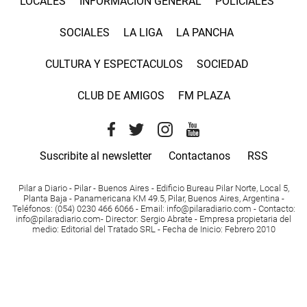
LOCALES
INFORMACIÓN GENERAL
POLICIALES
SOCIALES
LA LIGA
LA PANCHA
CULTURA Y ESPECTACULOS
SOCIEDAD
CLUB DE AMIGOS
FM PLAZA
Suscribite al newsletter
Contactanos
RSS
Pilar a Diario - Pilar - Buenos Aires
- Edificio Bureau Pilar Norte, Local 5,
Planta Baja - Panamericana KM 49.5, Pilar, Buenos Aires, Argentina -
Teléfonos
: (054) 0230 466 6066 -
Email
:
info@pilaradiario.com
-
Contacto
:
info@pilaradiario.com
-
Director
: Sergio Abrate -
Empresa propietaria del
medio
: Editorial del Tratado SRL - Fecha de Inicio: Febrero 2010