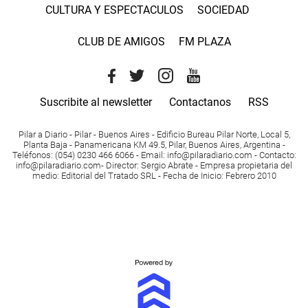
CULTURA Y ESPECTACULOS
SOCIEDAD
CLUB DE AMIGOS
FM PLAZA
Suscribite al newsletter
Contactanos
RSS
Pilar a Diario - Pilar - Buenos Aires
- Edificio Bureau Pilar Norte, Local 5,
Planta Baja - Panamericana KM 49.5, Pilar, Buenos Aires, Argentina -
Teléfonos
: (054) 0230 466 6066 -
Email
:
info@pilaradiario.com
-
Contacto
:
info@pilaradiario.com
-
Director
: Sergio Abrate -
Empresa propietaria del
medio
: Editorial del Tratado SRL - Fecha de Inicio: Febrero 2010