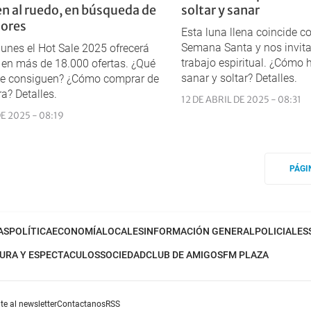
en al ruedo, en búsqueda de
soltar y sanar
ores
Esta luna llena coincide co
Semana Santa y nos invita
lunes el Hot Sale 2025 ofrecerá
trabajo espiritual. ¿Cómo h
en más de 18.000 ofertas. ¿Qué
sanar y soltar? Detalles.
se consiguen? ¿Cómo comprar de
a? Detalles.
12 DE ABRIL DE 2025 - 08:31
E 2025 - 08:19
PÁGI
AS
POLÍTICA
ECONOMÍA
LOCALES
INFORMACIÓN GENERAL
POLICIALES
URA Y ESPECTACULOS
SOCIEDAD
CLUB DE AMIGOS
FM PLAZA
te al newsletter
Contactanos
RSS