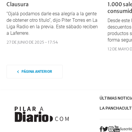
Clausura
1.000 sal
consumid
“Ojalá podamos darle esa alegría a la gente
de obtener otro título”, dijo Piter Torres en La
Desde este 
Liga Radio en la previa. Este sábado reciben
descuentos 
a Laferrere.
productos 
forma segur
27 DE JUNIO DE 2025 - 17:54
12 DE MAYO D
PÁGINA ANTERIOR
ÚLTIMAS NOTICI
LA PANCHA
CULT
Suscribi