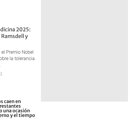
dicina 2025:
 Ramsdell y
n el Premio Nobel
bre la tolerancia
.
42