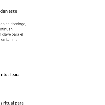
edan este
caen en domingo,
ontinúan
 clave para el
 en familia.
 ritual para