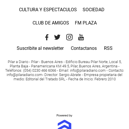
CULTURA Y ESPECTACULOS
SOCIEDAD
CLUB DE AMIGOS
FM PLAZA
Suscribite al newsletter
Contactanos
RSS
Pilar a Diario - Pilar - Buenos Aires
- Edificio Bureau Pilar Norte, Local 5,
Planta Baja - Panamericana KM 49.5, Pilar, Buenos Aires, Argentina -
Teléfonos
: (054) 0230 466 6066 -
Email
:
info@pilaradiario.com
-
Contacto
:
info@pilaradiario.com
-
Director
: Sergio Abrate -
Empresa propietaria del
medio
: Editorial del Tratado SRL - Fecha de Inicio: Febrero 2010