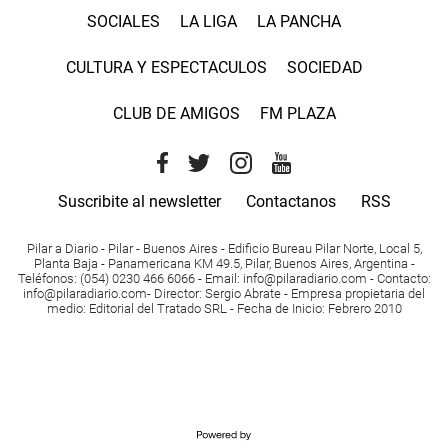
SOCIALES
LA LIGA
LA PANCHA
CULTURA Y ESPECTACULOS
SOCIEDAD
CLUB DE AMIGOS
FM PLAZA
Suscribite al newsletter
Contactanos
RSS
Pilar a Diario - Pilar - Buenos Aires
- Edificio Bureau Pilar Norte, Local 5,
Planta Baja - Panamericana KM 49.5, Pilar, Buenos Aires, Argentina -
Teléfonos
: (054) 0230 466 6066 -
Email
:
info@pilaradiario.com
-
Contacto
:
info@pilaradiario.com
-
Director
: Sergio Abrate -
Empresa propietaria del
medio
: Editorial del Tratado SRL - Fecha de Inicio: Febrero 2010