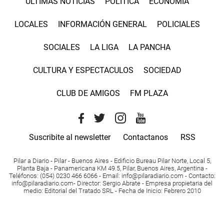
ÚLTIMAS NOTICIAS
POLÍTICA
ECONOMÍA
LOCALES
INFORMACIÓN GENERAL
POLICIALES
SOCIALES
LA LIGA
LA PANCHA
CULTURA Y ESPECTACULOS
SOCIEDAD
CLUB DE AMIGOS
FM PLAZA
Suscribite al newsletter
Contactanos
RSS
Pilar a Diario - Pilar - Buenos Aires
- Edificio Bureau Pilar Norte, Local 5,
Planta Baja - Panamericana KM 49.5, Pilar, Buenos Aires, Argentina -
Teléfonos
: (054) 0230 466 6066 -
Email
:
info@pilaradiario.com
-
Contacto
:
info@pilaradiario.com
-
Director
: Sergio Abrate -
Empresa propietaria del
medio
: Editorial del Tratado SRL - Fecha de Inicio: Febrero 2010