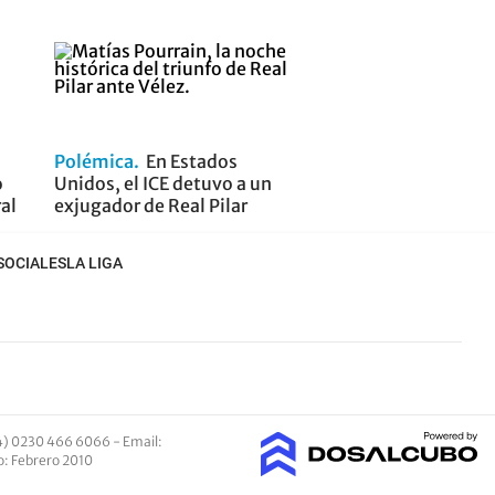
Polémica
En Estados
o
Unidos, el ICE detuvo a un
ral
exjugador de Real Pilar
SOCIALES
LA LIGA
4) 0230 466 6066 -
Email
:
io: Febrero 2010