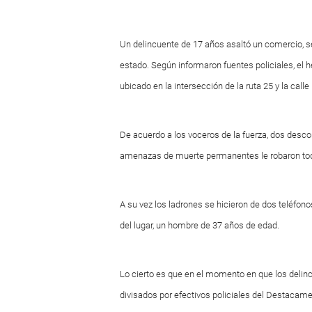
Un delincuente de 17 años asaltó un comercio, se e
estado. Según informaron fuentes policiales, el h
ubicado en la intersección de la ruta 25 y la call
De acuerdo a los voceros de la fuerza, dos desc
amenazas de muerte permanentes le robaron tod
A su vez los ladrones se hicieron de dos teléfono
del lugar, un hombre de 37 años de edad.
Lo cierto es que en el momento en que los delinc
divisados por efectivos policiales del Destaca