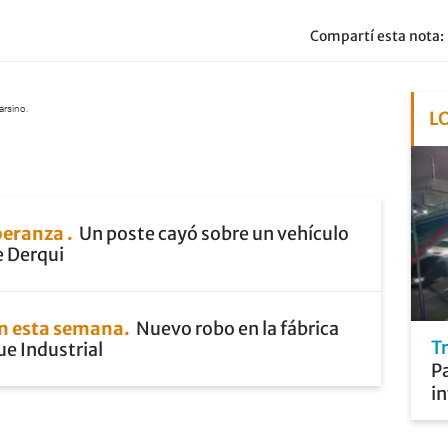
Compartí esta nota:
arsino.
L
speranza
Un poste cayó sobre un vehículo
e Derqui
en esta semana
Nuevo robo en la fábrica
T
ue Industrial
P
in