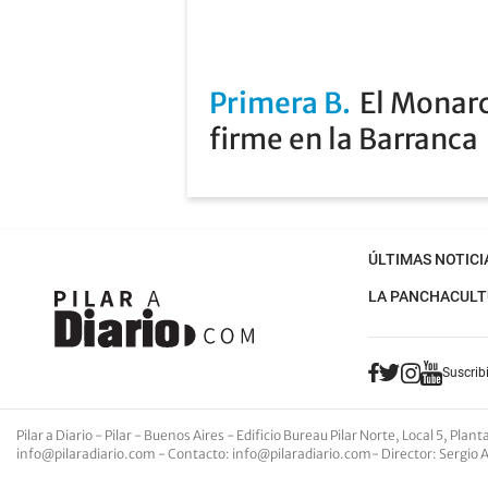
Primera B
El Monarc
firme en la Barranca
ÚLTIMAS NOTICI
LA PANCHA
CULT
Suscribi
Pilar a Diario - Pilar - Buenos Aires
- Edificio Bureau Pilar Norte, Local 5, Pla
info@pilaradiario.com
-
Contacto
:
info@pilaradiario.com
-
Director
: Sergio 