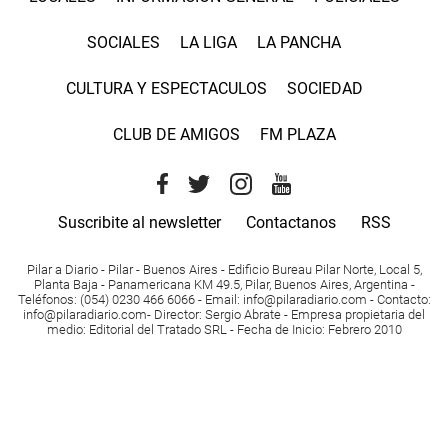
SOCIALES
LA LIGA
LA PANCHA
CULTURA Y ESPECTACULOS
SOCIEDAD
CLUB DE AMIGOS
FM PLAZA
Suscribite al newsletter
Contactanos
RSS
Pilar a Diario - Pilar - Buenos Aires
- Edificio Bureau Pilar Norte, Local 5,
Planta Baja - Panamericana KM 49.5, Pilar, Buenos Aires, Argentina -
Teléfonos
: (054) 0230 466 6066 -
Email
:
info@pilaradiario.com
-
Contacto
:
info@pilaradiario.com
-
Director
: Sergio Abrate -
Empresa propietaria del
medio
: Editorial del Tratado SRL - Fecha de Inicio: Febrero 2010